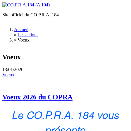
Aller au contenu principal
Site officiel du CO.P.R.A. 184
CO.P.R.A.184
(A 104)
Accueil
»
Les actions
Vous êtes ici
»
Voeux
Voeux
13/01/2026
Voeux
Voeux 2026 du COPRA
Le CO.P.R.A. 184 vous
présente