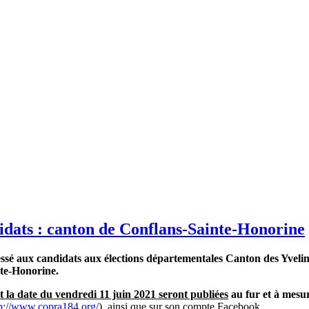
idats : canton de Conflans-Sainte-Honorine
essé aux candidats aux élections départementales Canton des Yvelin
te-Honorine.
 la date du vendredi 11 juin 2021 seront publiées
au fur et à mesu
tp://www.copra184.org/
), ainsi que sur son compte Facebook