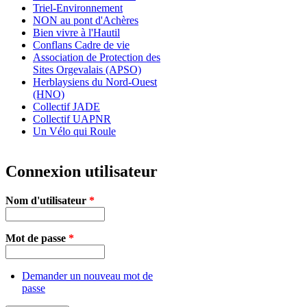
Triel-Environnement
NON au pont d'Achères
Bien vivre à l'Hautil
Conflans Cadre de vie
Association de Protection des
Sites Orgevalais (APSO)
Herblaysiens du Nord-Ouest
(HNO)
Collectif JADE
Collectif UAPNR
Un Vélo qui Roule
Connexion utilisateur
Nom d'utilisateur
*
Mot de passe
*
Demander un nouveau mot de
passe