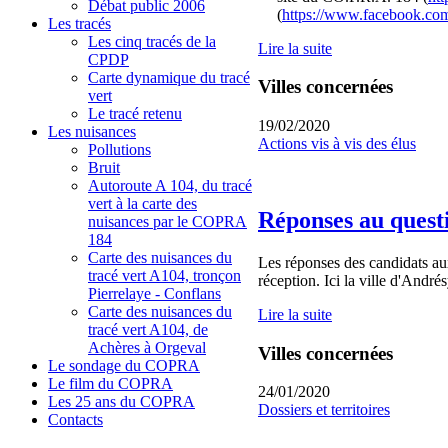
Débat public 2006
(
https://www.facebook.co
Les tracés
Les cinq tracés de la
Lire la suite
CPDP
Carte dynamique du tracé
Villes concernées
vert
Le tracé retenu
19/02/2020
Les nuisances
Actions vis à vis des élus
Pollutions
Bruit
Autoroute A 104, du tracé
vert à la carte des
Réponses au quest
nuisances par le COPRA
184
Carte des nuisances du
Les réponses des candidats aux
tracé vert A104, tronçon
réception. Ici la ville d'André
Pierrelaye - Conflans
Carte des nuisances du
Lire la suite
tracé vert A104, de
Achères à Orgeval
Villes concernées
Le sondage du COPRA
Le film du COPRA
24/01/2020
Les 25 ans du COPRA
Dossiers et territoires
Contacts