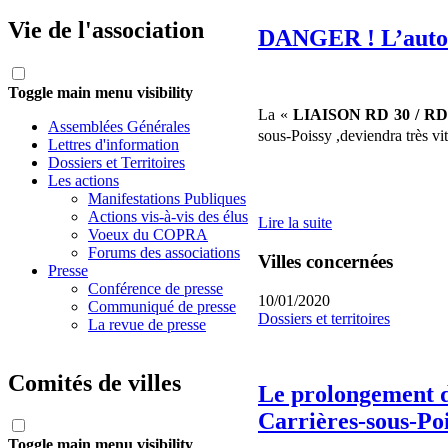
Vie de l'association
DANGER ! L’autorou
Toggle main menu visibility
L
a «
LIAISON RD 30 / R
Assemblées Générales
sous-Poissy ,deviendra très vi
Lettres d'information
Dossiers et Territoires
Les actions
Manifestations Publiques
Actions vis-à-vis des élus
Lire la suite
Voeux du COPRA
Forums des associations
Villes concernées
Presse
Conférence de presse
10/01/2020
Communiqué de presse
Dossiers et territoires
La revue de presse
Comités de villes
Le prolongement de
Carrières-sous-Poi
Toggle main menu visibility