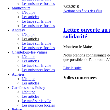
Les nuisances locales
7/02/2010
Maurecourt
Actions vis à vis des élus
L'équipe
Les articles
Le tracé sur la ville
Les nuisances locales
Lettre ouverte au 
Andrésy
L'équipe
solidarité
Les articles
Le tracé sur la ville
Monsieur le Maire,
Les nuisances locales
Chanteloup-les-Vignes
Nous prenons connaissance depu
L'équipe
que possible, de l'autoroute 
Les articles
Le tracé sur la ville
Lire la suite
Les nuisances locales
Achères
Villes concernées
L'équipe
Les articles
Carrières-sous-Poissy
L'équipe
Les articles
Le tracé sur la ville
Les nuisances locales
Poissy