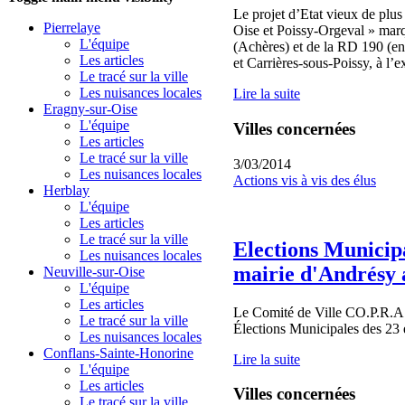
Le projet d’Etat vieux de 
Pierrelaye
Oise et Poissy-Orgeval » marq
L'équipe
(Achères) et de la RD 190 (ent
Les articles
et Carrières-sous-Poissy, à l’e
Le tracé sur la ville
Les nuisances locales
Lire la suite
Eragny-sur-Oise
L'équipe
Villes concernées
Les articles
Le tracé sur la ville
3/03/2014
Les nuisances locales
Actions vis à vis des élus
Herblay
L'équipe
Les articles
Le tracé sur la ville
Elections Municipa
Les nuisances locales
mairie d'Andrésy a
Neuville-sur-Oise
L'équipe
Les articles
Le Comité de Ville CO.P.R.A. 
Le tracé sur la ville
Élections Municipales des 23 
Les nuisances locales
Conflans-Sainte-Honorine
Lire la suite
L'équipe
Les articles
Villes concernées
Le tracé sur la ville