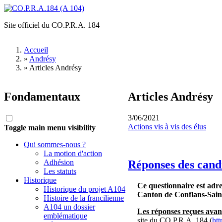
Aller au contenu principal
Site officiel du CO.P.R.A. 184
CO.P.R.A.184
(A 104)
Accueil
»
Andrésy
Vous êtes ici
»
Articles Andrésy
Fondamentaux
Articles Andrésy
3/06/2021
Actions vis à vis des élus
Toggle main menu visibility
Qui sommes-nous ?
La motion d'action
Réponses des cand
Adhésion
Les statuts
Historique
Ce questionnaire est adr
Historique du projet A104
Canton de Conflans-Sain
Histoire de la francilienne
A104 un dossier
Les réponses reçues avant
emblématique
site du CO.P.R.A. 184 (
ht