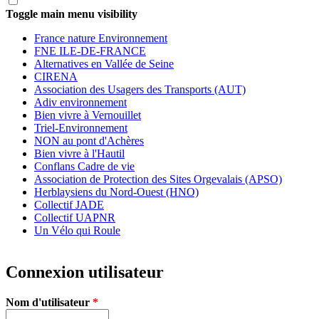
Toggle main menu visibility
France nature Environnement
FNE ILE-DE-FRANCE
Alternatives en Vallée de Seine
CIRENA
Association des Usagers des Transports (AUT)
Adiv environnement
Bien vivre à Vernouillet
Triel-Environnement
NON au pont d'Achères
Bien vivre à l'Hautil
Conflans Cadre de vie
Association de Protection des Sites Orgevalais (APSO)
Herblaysiens du Nord-Ouest (HNO)
Collectif JADE
Collectif UAPNR
Un Vélo qui Roule
Connexion utilisateur
Nom d'utilisateur
*