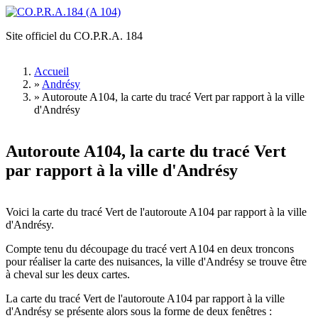
Aller au contenu principal
Site officiel du CO.P.R.A. 184
CO.P.R.A.184
(A 104)
Accueil
»
Andrésy
Vous êtes ici
»
Autoroute A104, la carte du tracé Vert par rapport à la ville
d'Andrésy
Autoroute A104, la carte du tracé Vert
par rapport à la ville d'Andrésy
Voici la carte du tracé Vert de l'autoroute A104 par rapport à la ville
d'Andrésy.
Compte tenu du découpage du tracé vert A104 en deux troncons
pour réaliser la carte des nuisances, la ville d'Andrésy se trouve être
à cheval sur les deux cartes.
La carte du tracé Vert de l'autoroute A104 par rapport à la ville
d'Andrésy se présente alors sous la forme de deux fenêtres :