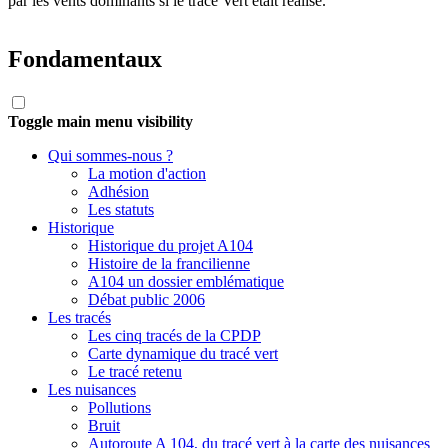
par les vents dominants si le tracé Vert était réalisé.
Fondamentaux
Toggle main menu visibility
Qui sommes-nous ?
La motion d'action
Adhésion
Les statuts
Historique
Historique du projet A104
Histoire de la francilienne
A104 un dossier emblématique
Débat public 2006
Les tracés
Les cinq tracés de la CPDP
Carte dynamique du tracé vert
Le tracé retenu
Les nuisances
Pollutions
Bruit
Autoroute A 104, du tracé vert à la carte des nuisances