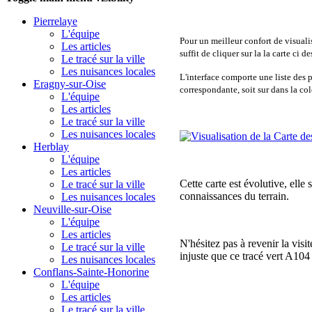
Pierrelaye
L'équipe
Pour un meilleur confort de visualis
Les articles
suffit de cliquer sur la la carte ci 
Le tracé sur la ville
Les nuisances locales
L'interface comporte une liste des po
Eragny-sur-Oise
correspondante, soit sur dans la co
L'équipe
Les articles
Le tracé sur la ville
Les nuisances locales
Herblay
L'équipe
Les articles
Cette carte est évolutive, elle
Le tracé sur la ville
connaissances du terrain.
Les nuisances locales
Neuville-sur-Oise
L'équipe
Les articles
N'hésitez pas à revenir la visi
Le tracé sur la ville
injuste que ce tracé vert A104 
Les nuisances locales
Conflans-Sainte-Honorine
L'équipe
Les articles
Le tracé sur la ville