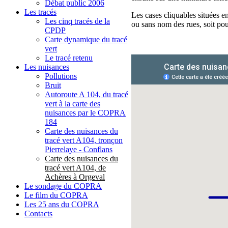
Débat public 2006
Les tracés
Les cases cliquables situées en
Les cinq tracés de la
ou sans nom des rues, soit pour
CPDP
Carte dynamique du tracé
vert
Le tracé retenu
Les nuisances
Pollutions
Bruit
Autoroute A 104, du tracé
vert à la carte des
nuisances par le COPRA
184
Carte des nuisances du
tracé vert A104, tronçon
Pierrelaye - Conflans
Carte des nuisances du
tracé vert A104, de
Achères à Orgeval
Le sondage du COPRA
Le film du COPRA
Les 25 ans du COPRA
Contacts