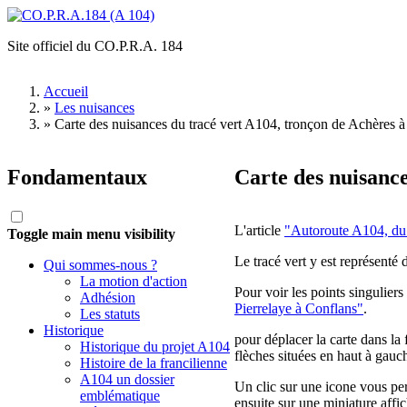
Aller au contenu principal
Site officiel du CO.P.R.A. 184
CO.P.R.A.184
(A 104)
Accueil
»
Les nuisances
Vous êtes ici
»
Carte des nuisances du tracé vert A104, tronçon de Achères 
Fondamentaux
Carte des nuisance
L'article
"Autoroute A104, du 
Toggle main menu visibility
Le tracé vert y est représenté 
Qui sommes-nous ?
La motion d'action
Pour voir les points singuliers
Adhésion
Pierrelaye à Conflans"
.
Les statuts
Historique
pour déplacer la carte dans la f
Historique du projet A104
flèches situées en haut à gauch
Histoire de la francilienne
A104 un dossier
Un clic sur une icone vous per
emblématique
ensuite sur une miniature affi