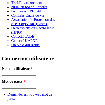
Triel-Environnement
NON au pont d'Achères
Bien vivre à l'Hautil
Conflans Cadre de vie
Association de Protection des
Sites Orgevalais (APSO)
Herblaysiens du Nord-Ouest
(HNO)
Collectif JADE
Collectif UAPNR
Un Vélo qui Roule
Connexion utilisateur
Nom d'utilisateur
*
Mot de passe
*
Demander un nouveau mot de
passe