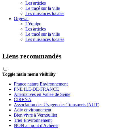
Les articles
Le tracé sur la ville
Les nuisances locales
Orgeval
L'équipe
Les articles
Le tracé sur la ville
Les nuisances locales
Liens recommandés
Toggle main menu visibility
France nature Environnement
FNE ILE-DE-FRANCE
Alternatives en Vallée de Seine
CIRENA
Association des Usagers des Transports (AUT)
Adiv environnement
Bien vivre à Vernouillet
Triel-Environnement
NON au pont d'Achères