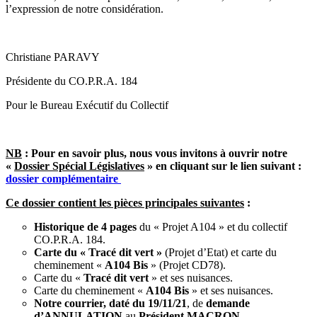
l’expression de notre considération.
Christiane PARAVY
Présidente du CO.P.R.A. 184
Pour le Bureau Exécutif du Collectif
NB
:
Pour en savoir plus, nous vous invitons à ouvrir notre
«
Dossier Spécial Législatives
» en cliquant sur le lien suivant :
dossier complémentaire
Ce dossier contient les pièces principales suivantes
:
Historique de 4 pages
du « Projet A104 » et du collectif
CO.P.R.A. 184.
Carte du « Tracé dit vert »
(Projet d’Etat) et carte du
cheminement «
A104 Bis
» (Projet CD78).
Carte du «
Tracé dit vert
» et ses nuisances.
Carte du cheminement «
A104 Bis
» et ses nuisances.
Notre courrier, daté du 19/11/21
, de
demande
d’ANNULATION
au
Président MACRON
.