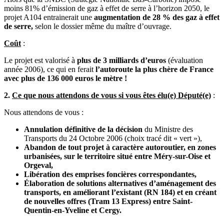
moins 81% d’émission de gaz à effet de serre à l’horizon 2050, le
projet A104 entrainerait une
augmentation de 28 % des gaz à effet
de serre,
selon le dossier même du maître d’ouvrage.
Coût
:
Le projet est valorisé à
plus de 3 milliards d’euros
(évaluation
année 2006), ce qui en ferait
l’autoroute la plus chère de France
avec plus de 136 000 euros le mètre !
2.
Ce que nous attendons de vous si vous êtes élu(e) Député(e)
:
Nous attendons de vous :
Annulation définitive de la décision
du Ministre des
Transports du 24 Octobre 2006 (choix tracé dit « vert »),
Abandon de tout projet à caractère autoroutier, en zones
urbanisées, sur le territoire situé entre Méry-sur-Oise et
Orgeval,
Libération des emprises foncières correspondantes,
Élaboration de solutions alternatives d’aménagement des
transports, en améliorant l’existant (RN 184) et en créant
de nouvelles offres (Tram 13 Express) entre Saint-
Quentin-en-Yveline et Cergy.