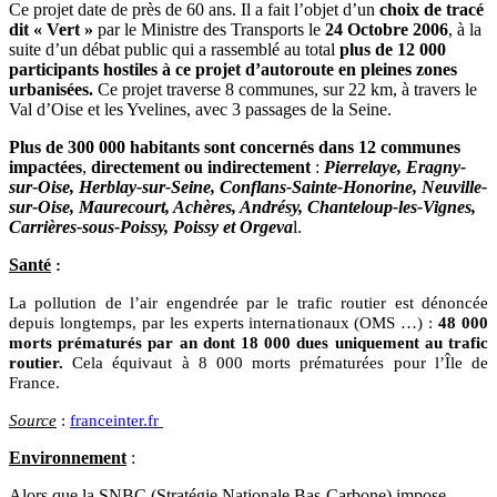
Ce projet date de près de 60 ans. Il a fait l’objet d’un
choix de tracé
dit « Vert »
par le Ministre des Transports le
24 Octobre 2006
, à la
suite d’un débat public qui a rassemblé au total
plus de 12 000
participants hostiles à ce projet d’autoroute en pleines zones
urbanisées.
Ce projet traverse 8 communes, sur 22 km, à travers le
Val d’Oise et les Yvelines, avec 3 passages de la Seine.
Plus de 300 000 habitants sont concernés dans 12 communes
impactées
,
directement ou indirectement
:
Pierrelaye, Eragny-
sur-Oise, Herblay-sur-Seine, Conflans-Sainte-Honorine, Neuville-
sur-Oise, Maurecourt, Achères, Andrésy, Chanteloup-les-Vignes,
Carrières-sous-Poissy, Poissy et Orgeva
l.
Santé
:
La pollution de l’air engendrée par le trafic routier est dénoncée
depuis longtemps, par les experts internationaux (OMS …) :
48 000
morts prématurés par an dont 18 000 dues uniquement au trafic
routier.
Cela équivaut à 8 000 morts prématurées pour l’Île de
France.
Source
:
franceinter.fr
Environnement
:
Alors que la SNBC (Stratégie Nationale Bas-Carbone) impose