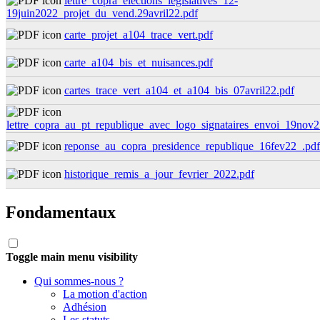
lettre_copra_elections_legislatives_12-
19juin2022_projet_du_vend.29avril22.pdf
carte_projet_a104_trace_vert.pdf
carte_a104_bis_et_nuisances.pdf
cartes_trace_vert_a104_et_a104_bis_07avril22.pdf
lettre_copra_au_pt_republique_avec_logo_signataires_envoi_19nov2
reponse_au_copra_presidence_republique_16fev22_.pdf
historique_remis_a_jour_fevrier_2022.pdf
Fondamentaux
Toggle main menu visibility
Qui sommes-nous ?
La motion d'action
Adhésion
Les statuts