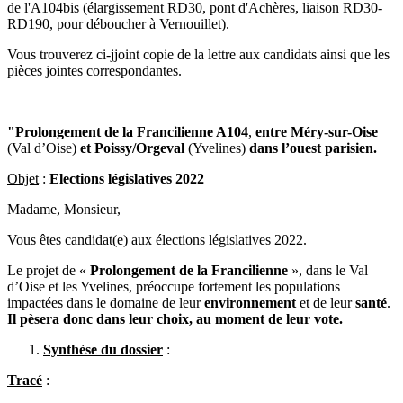
de l'A104bis (élargissement RD30, pont d'Achères, liaison RD30-
RD190, pour déboucher à Vernouillet).
Vous trouverez ci-jjoint copie de la lettre aux candidats ainsi que les
pièces jointes correspondantes.
"Prolongement de la Francilienne A104
,
entre Méry-sur-Oise
(Val d’Oise)
et Poissy/Orgeval
(Yvelines)
dans l’ouest parisien.
Objet
:
Elections législatives 2022
Madame, Monsieur,
Vous êtes candidat(e) aux élections législatives 2022.
Le projet de «
Prolongement de la Francilienne
», dans le Val
d’Oise et les Yvelines, préoccupe fortement les populations
impactées dans le domaine de leur
environnement
et de leur
santé
.
Il pèsera donc dans leur choix, au moment de leur vote.
Synthèse du dossier
:
Tracé
: